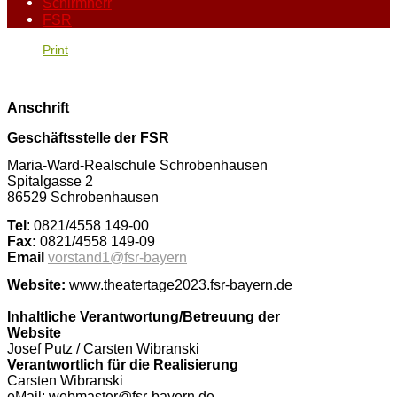
Schirmherr
FSR
Print
Anschrift
Geschäftsstelle der FSR
Maria-Ward-Realschule Schrobenhausen
Spitalgasse 2
86529 Schrobenhausen
Tel
: 0821/4558 149-00
Fax:
0821/4558 149-09
Email
vorstand1@fsr-bayern
Website:
www.theatertage2023.fsr-bayern.de
Inhaltliche Verantwortung/Betreuung der
Website
Josef Putz / Carsten Wibranski
Verantwortlich für die Realisierung
Carsten Wibranski
eMail:
webmaster@fsr-bayern.de