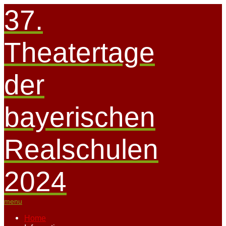
37.
Theatertage
der
bayerischen
Realschulen
2024
menu
Home